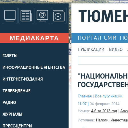
МЕДИАКАРТА
ПОРТАЛ СМИ Т
ПУБЛИКАЦИИ
ВИДЕО
ГАЗЕТЫ
ИНФОРМАЦИОННЫЕ АГЕНТСТВА
"НАЦИОНАЛЬН
ИНТЕРНЕТ-ИЗДАНИЯ
ГОСУДАРСТВЕ
ТЕЛЕВИДЕНИЕ
Главная
|
Все публикации
РАДИО
11:07 |
04 февраля 2014
Номер:
4-6 за 2013 год
|
Арх
ЖУРНАЛЫ
Источник:
Налоги. Инвестиц
ПРЕСС-ЦЕНТРЫ