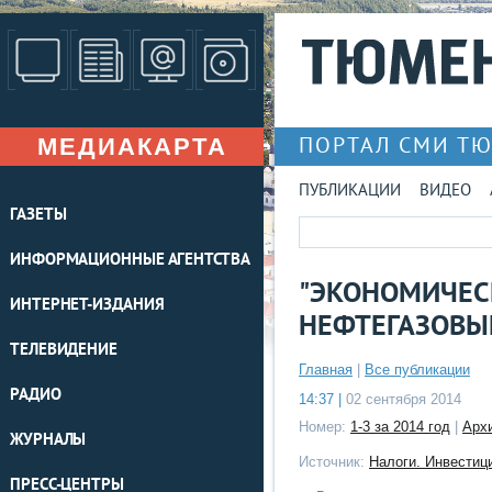
МЕДИАКАРТА
ПОРТАЛ СМИ Т
ПУБЛИКАЦИИ
ВИДЕО
ГАЗЕТЫ
ИНФОРМАЦИОННЫЕ АГЕНТСТВА
"ЭКОНОМИЧЕС
ИНТЕРНЕТ-ИЗДАНИЯ
НЕФТЕГАЗОВЫ
ТЕЛЕВИДЕНИЕ
Главная
|
Все публикации
РАДИО
14:37 |
02 сентября 2014
Номер:
1-3 за 2014 год
|
Арх
ЖУРНАЛЫ
Источник:
Налоги. Инвестиц
ПРЕСС-ЦЕНТРЫ