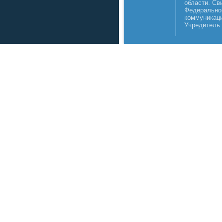
области. Св
Федеральной
коммуникаци
Учредитель