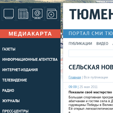
МЕДИАКАРТА
ПОРТАЛ СМИ Т
ПУБЛИКАЦИИ
ВИДЕО
ГАЗЕТЫ
ИНФОРМАЦИОННЫЕ АГЕНТСТВА
СЕЛЬСКАЯ НО
ИНТЕРНЕТ-ИЗДАНИЯ
Главная
|
Все публикации
ТЕЛЕВИДЕНИЕ
09:09 |
25 мая 2011
РАДИО
Показали своё мастерство
Большая спортивная програ
ЖУРНАЛЫ
абатчанам и гостям села в 
годовщины Победы в Велико
Её открыл легкоатлетически
ПРЕСС-ЦЕНТРЫ
в …