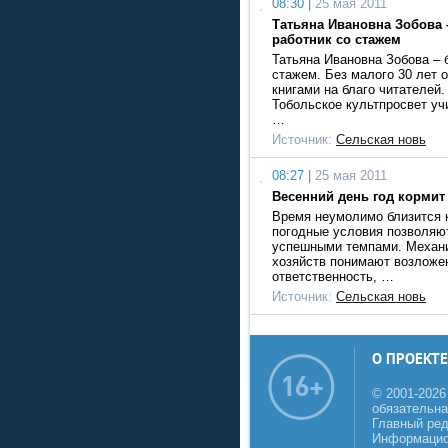
08:30 |
25 мая 2011
Татьяна Ивановна Зобова
работник со стажем
Татьяна Ивановна Зобова – 
стажем. Без малого 30 лет о
книгами на благо читателей.
Тобольское культпросвет у
…
Источник:
Сельская новь
08:27 |
25 мая 2011
Весенний день год кормит
Время неумолимо близится к
погодные условия позволяю
успешными темпами. Механ
хозяйств понимают возложе
ответственность, …
Источник:
Сельская новь
О ПРОЕКТЕ
© 2001-2026
обязательна
Главный реда
Информацио