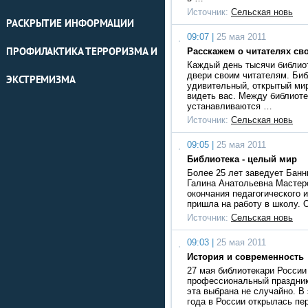
Источник:
Сельская новь
РАСКРЫТИЕ ИНФОРМАЦИИ
09:07 |
25 мая 2011
ПРОФИЛАКТИКА ТЕРРОРИЗМА И
Расскажем о читателях св
Каждый день тысячи библио
двери своим читателям. Биб
ЭКСТРЕМИЗМА
удивительный, открытый мир
видеть вас. Между библиоте
устанавливаются …
Источник:
Сельская новь
09:05 |
25 мая 2011
Библиотека - целый мир
Более 25 лет заведует Банн
Галина Анатольевна Мастерс
окончания педагогического 
пришла на работу в школу. 
Источник:
Сельская новь
09:03 |
25 мая 2011
История и современность
27 мая библиотекари Росси
профессиональный праздник
эта выбрана не случайно. В 
года в России открылась пе