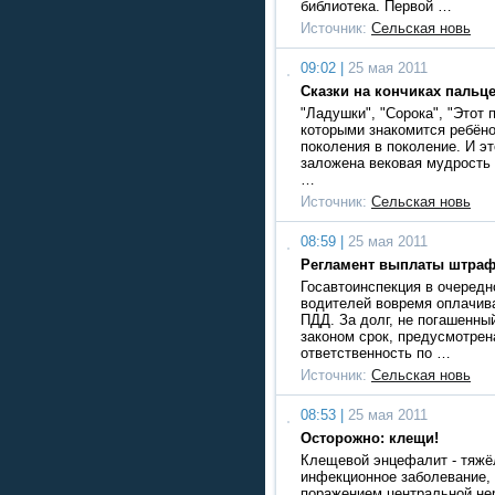
библиотека. Первой …
Источник:
Сельская новь
09:02 |
25 мая 2011
Сказки на кончиках пальц
"Ладушки", "Сорока", "Этот п
которыми знакомится ребёно
поколения в поколение. И эт
заложена вековая мудрость
…
Источник:
Сельская новь
08:59 |
25 мая 2011
Регламент выплаты штра
Госавтоинспекция в очередн
водителей вовремя оплачив
ПДД. За долг, не погашенны
законом срок, предусмотре
ответственность по …
Источник:
Сельская новь
08:53 |
25 мая 2011
Осторожно: клещи!
Клещевой энцефалит - тяжё
инфекционное заболевание,
поражением центральной не