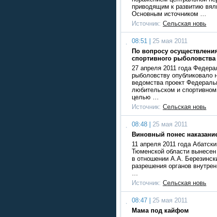
приводящим к развитию вял
Основным источником …
Источник:
Сельская новь
08:51 |
25 мая 2011
По вопросу осуществлени
спортивного рыболовства
27 апреля 2011 года Федера
рыболовству опубликовало 
ведомства проект Федеральн
любительском и спортивном
целью …
Источник:
Сельская новь
08:48 |
25 мая 2011
Виновный понес наказани
11 апреля 2011 года Абатск
Тюменской области вынесен
в отношении А.А. Березинск
разрешения органов внутрен
…
Источник:
Сельская новь
08:47 |
25 мая 2011
Мама под кайфом