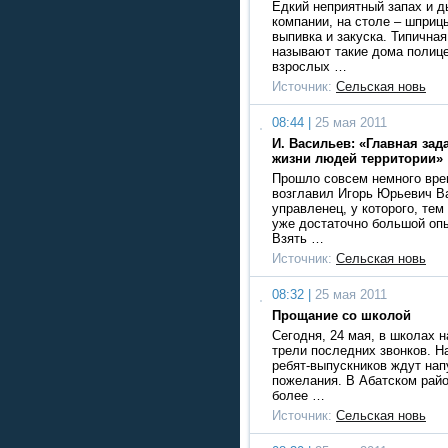
Едкий неприятный запах и 
компании, на столе – шприц
выпивка и закуска. Типичная
называют такие дома полице
взрослых …
Источник:
Сельская новь
08:44 |
25 мая 2011
И. Васильев: «Главная зад
жизни людей территории»
Прошло совсем немного врем
возглавил Игорь Юрьевич В
управленец, у которого, тем
уже достаточно большой оп
Взять …
Источник:
Сельская новь
08:32 |
25 мая 2011
Прощание со школой
Сегодня, 24 мая, в школах 
трели последних звонков. Н
ребят-выпускников ждут нап
пожелания. В Абатском райо
более …
Источник:
Сельская новь