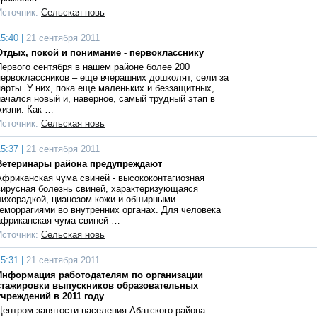
Источник:
Сельская новь
5:40 |
21 сентября 2011
Отдых, покой и понимание - первокласснику
Первого сентября в нашем районе более 200
первоклассников – еще вчерашних дошколят, сели за
парты. У них, пока еще маленьких и беззащитных,
начался новый и, наверное, самый трудный этап в
жизни. Как …
Источник:
Сельская новь
5:37 |
21 сентября 2011
Ветеринары района предупреждают
Африканская чума свиней - высококонтагиозная
вирусная болезнь свиней, характеризующаяся
лихорадкой, цианозом кожи и обширными
геморрагиями во внутренних органах. Для человека
африканская чума свиней …
Источник:
Сельская новь
5:31 |
21 сентября 2011
Информация работодателям по организации
стажировки выпускников образовательных
учреждений в 2011 году
Центром занятости населения Абатского района