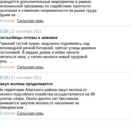
проводятся дополнительные мероприятия в рамках
региональной программы по содействию занятости
населения и снижению напряженности на рынке труда.
Одним из …
Источник:
Сельская новь
5:29 |
21 сентября 2011
Костылёвцы готовы к зимовке
Утренний густой туман, медленно поднимаясь над
мелководной речкой Китерней, прятал улицы деревни
Костылевой. В редких домах и избах начали
светиться окна, у селян начался новый трудовой
день. …
Источник:
Сельская новь
5:18 |
21 сентября 2011
Закуп молока продолжается
На территории Абатского района закуп молока от
личного подсобного хозяйства осуществляется на 49
пунктах сбора. Около десяти лет бессменно
занимается закупом молока от населения на
Шевыринском …
Источник:
Сельская новь