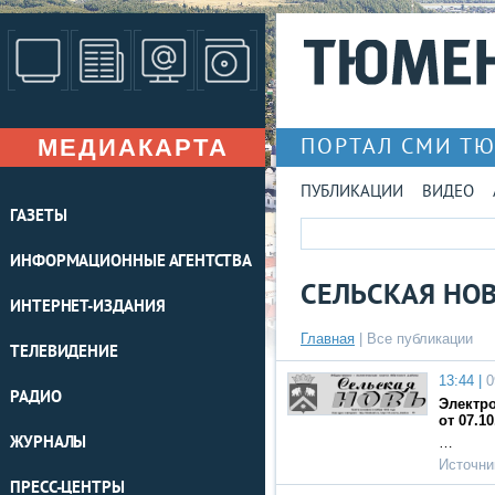
МЕДИАКАРТА
ПОРТАЛ СМИ Т
ПУБЛИКАЦИИ
ВИДЕО
ГАЗЕТЫ
ИНФОРМАЦИОННЫЕ АГЕНТСТВА
СЕЛЬСКАЯ НО
ИНТЕРНЕТ-ИЗДАНИЯ
Главная
|
Все публикации
ТЕЛЕВИДЕНИЕ
13:44 |
0
РАДИО
Электро
от 07.10
ЖУРНАЛЫ
…
Источни
ПРЕСС-ЦЕНТРЫ