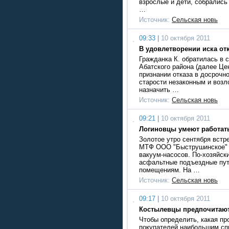
взрослые и дети, собрались 
…
Источник:
Сельская новь
09:33 |
10 октября 2011
В удовлетворении иска от
Гражданка К. обратилась в 
Абатского района (далее Цен
признании отказа в досрочн
старости незаконным и возл
назначить …
Источник:
Сельская новь
09:21 |
10 октября 2011
Логиновцы умеют работат
Золотое утро сентября встр
МТФ ООО "Быструшинское" 
вакуум-насосов. По-хозяйск
асфальтные подъездные пут
помещениям. На …
Источник:
Сельская новь
09:17 |
10 октября 2011
Костылевцы предпочитаю
Чтобы определить, какая пр
покупателей наибольшим сп