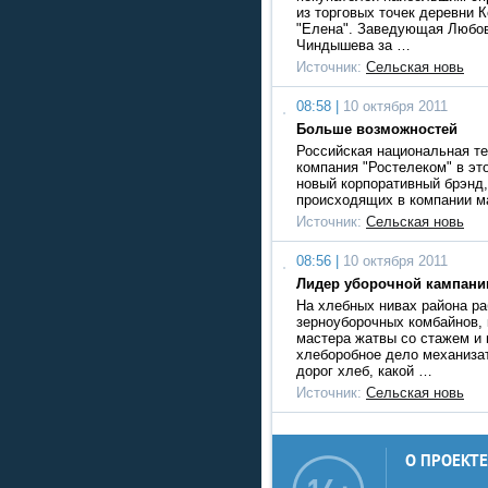
из торговых точек деревни 
"Елена". Заведующая Любо
Чиндышева за …
Источник:
Сельская новь
08:58 |
10 октября 2011
Больше возможностей
Российская национальная т
компания "Ростелеком" в эт
новый корпоративный брэнд
происходящих в компании м
Источник:
Сельская новь
08:56 |
10 октября 2011
Лидер уборочной кампани
На хлебных нивах района ра
зерноуборочных комбайнов,
мастера жатвы со стажем и
хлеборобное дело механизат
дорог хлеб, какой …
Источник:
Сельская новь
О ПРОЕКТЕ