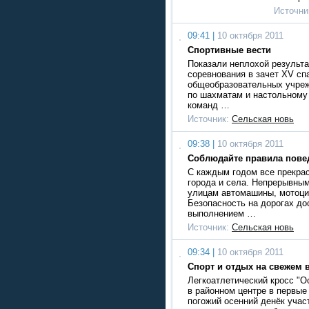
Источни
09:41 |
10 октября 2011
Спортивные вести
Показали неплохой результа
соревнования в зачет XV сп
общеобразовательных учреж
по шахматам и настольному
команд …
Источник:
Сельская новь
09:38 |
10 октября 2011
Соблюдайте правила пове
С каждым годом все прекра
города и села. Непрерывны
улицам автомашины, мотоци
Безопасность на дорогах до
выполнением …
Источник:
Сельская новь
09:34 |
10 октября 2011
Спорт и отдых на свежем 
Легкоатлетический кросс "
в районном центре в первые
погожий осенний денёк учас