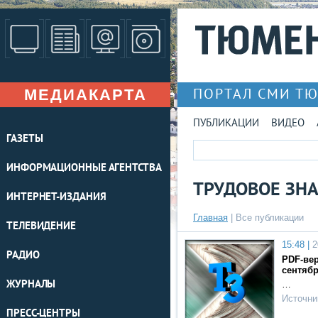
МЕДИАКАРТА
ПОРТАЛ СМИ Т
ПУБЛИКАЦИИ
ВИДЕО
ГАЗЕТЫ
ИНФОРМАЦИОННЫЕ АГЕНТСТВА
ТРУДОВОЕ ЗН
ИНТЕРНЕТ-ИЗДАНИЯ
Главная
|
Все публикации
ТЕЛЕВИДЕНИЕ
15:48 |
2
РАДИО
PDF-вер
сентябр
ЖУРНАЛЫ
…
Источни
ПРЕСС-ЦЕНТРЫ