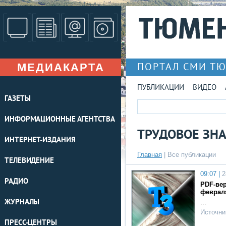
МЕДИАКАРТА
ПОРТАЛ СМИ Т
ПУБЛИКАЦИИ
ВИДЕО
ГАЗЕТЫ
ИНФОРМАЦИОННЫЕ АГЕНТСТВА
ТРУДОВОЕ ЗН
ИНТЕРНЕТ-ИЗДАНИЯ
Главная
|
Все публикации
ТЕЛЕВИДЕНИЕ
09:07 |
2
РАДИО
PDF-вер
февраля
ЖУРНАЛЫ
…
Источни
ПРЕСС-ЦЕНТРЫ