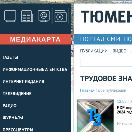
МЕДИАКАРТА
ПОРТАЛ СМИ Т
ПУБЛИКАЦИИ
ВИДЕО
ГАЗЕТЫ
ИНФОРМАЦИОННЫЕ АГЕНТСТВА
ТРУДОВОЕ ЗН
ИНТЕРНЕТ-ИЗДАНИЯ
Главная
|
Все публикации
ТЕЛЕВИДЕНИЕ
13:53 |
0
РАДИО
PDF-вер
2024 го
ЖУРНАЛЫ
…
Источни
ПРЕСС-ЦЕНТРЫ