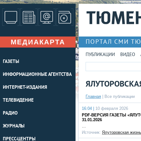
МЕДИАКАРТА
ПОРТАЛ СМИ Т
ПУБЛИКАЦИИ
ВИДЕО
ГАЗЕТЫ
ИНФОРМАЦИОННЫЕ АГЕНТСТВА
ЯЛУТОРОВСКА
ИНТЕРНЕТ-ИЗДАНИЯ
Главная
|
Все публикации
ТЕЛЕВИДЕНИЕ
16:04 |
10 февраля 2026
РАДИО
PDF-ВЕРСИЯ ГАЗЕТЫ «ЯЛУТО
31.01.2026
ЖУРНАЛЫ
…
Источник:
Ялуторовская жизн
ПРЕСС-ЦЕНТРЫ