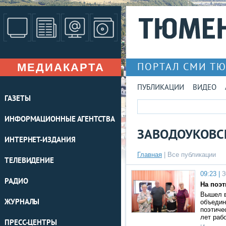
МЕДИАКАРТА
ПОРТАЛ СМИ Т
ПУБЛИКАЦИИ
ВИДЕО
ГАЗЕТЫ
ИНФОРМАЦИОННЫЕ АГЕНТСТВА
ЗАВОДОУКОВС
ИНТЕРНЕТ-ИЗДАНИЯ
Главная
|
Все публикации
ТЕЛЕВИДЕНИЕ
09:23 |
3
РАДИО
На поэт
Вышел в
ЖУРНАЛЫ
объедин
поэтиче
лет раб
ПРЕСС-ЦЕНТРЫ