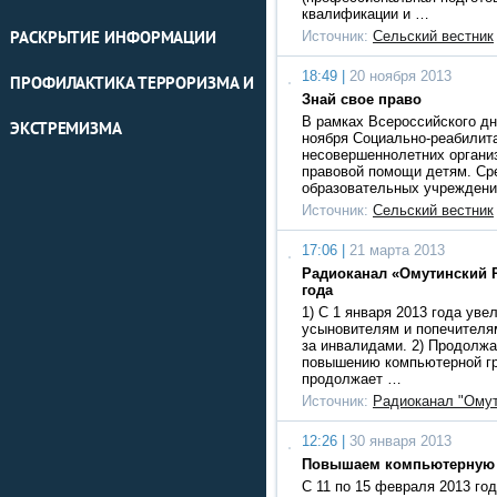
квалификации и …
Источник:
Сельский вестник
РАСКРЫТИЕ ИНФОРМАЦИИ
18:49 |
20 ноября 2013
ПРОФИЛАКТИКА ТЕРРОРИЗМА И
Знай свое право
В рамках Всероссийского д
ЭКСТРЕМИЗМА
ноября Социально-реабилит
несовершеннолетних органи
правовой помощи детям. Ср
образовательных учрежден
Источник:
Сельский вестник
17:06 |
21 марта 2013
Радиоканал «Омутинский Р
года
1) С 1 января 2013 года ув
усыновителям и попечител
за инвалидами. 2) Продолжа
повышению компьютерной гр
продолжает …
Источник:
Радиоканал "Омут
12:26 |
30 января 2013
Повышаем компьютерную 
С 11 по 15 февраля 2013 год