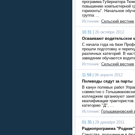
программа Губернатора Тюм
повышению компьютерной г
горизонты". Начальное обуч
группа …
Источник:
Сельский вестник
10:31 |
26 октября 2012
Осваивают водительское 
С начала года на базе Про
прошли подготовку и перепо
различных категорий. В нас
заведении обучаются водите
Источник:
Сельский вестник
11:59 |
06 апреля 2012
Полеводы сядут за парты
В канун полевых работ Упра
совместно с Голышмановски
колледжем организуют заня
квалификации трактористов.
категорию "Д", …
Источник:
Голышмановский 
01:35 |
29 декабря 2011
Радиопрограмма "Родник" о
Средства, полученные в бю