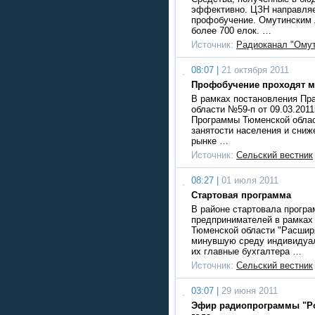
эффективно. ЦЗН направляе
профобучение. Омутинским 
более 700 елок. …
Источник:
Радиоканал "Омут
08:07 |
21 октября 2011
Профобучение проходят 
В рамках постановления Пр
области №59-п от 09.03.2011
Программы Тюменской облас
занятости населения и сниж
рынке …
Источник:
Сельский вестник
08:27 |
01 июля 2011
Стартовая программа
В районе стартовала прогр
предпринимателей в рамках
Тюменской области "Расширя
минувшую среду индивидуа
их главные бухгалтера …
Источник:
Сельский вестник
03:07 |
29 июня 2011
Эфир радиопрограммы "Ро