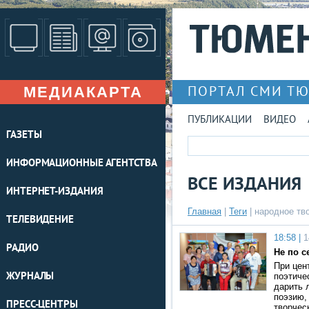
МЕДИАКАРТА
ПОРТАЛ СМИ Т
ПУБЛИКАЦИИ
ВИДЕО
ГАЗЕТЫ
ИНФОРМАЦИОННЫЕ АГЕНТСТВА
ВСЕ ИЗДАНИЯ
ИНТЕРНЕТ-ИЗДАНИЯ
Главная
|
Теги
| народное тв
ТЕЛЕВИДЕНИЕ
18:58 |
1
РАДИО
Не по с
При цен
ЖУРНАЛЫ
поэтиче
дарить 
поэзию,
ПРЕСС-ЦЕНТРЫ
творчес