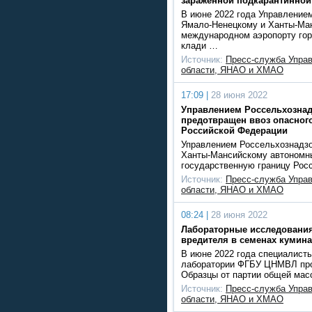
зараженной подкарантинной
В июне 2022 года Управление
Ямало-Ненецкому и Ханты-Ма
международном аэропорту гор
клади …
Источник:
Пресс-служба Упра
области, ЯНАО и ХМАО
17:09 |
28 июня 2022
Управлением Россельхознад
предотвращен ввоз опасного
Российской Федерации
Управлением Россельхознадзо
Ханты-Мансийскому автономны
государственную границу Рос
Источник:
Пресс-служба Упра
области, ЯНАО и ХМАО
08:24 |
28 июня 2022
Лабораторные исследования
вредителя в семенах кумина
В июне 2022 года специалист
лаборатории ФГБУ ЦНМВЛ про
Образцы от партии общей мас
Источник:
Пресс-служба Упра
области, ЯНАО и ХМАО