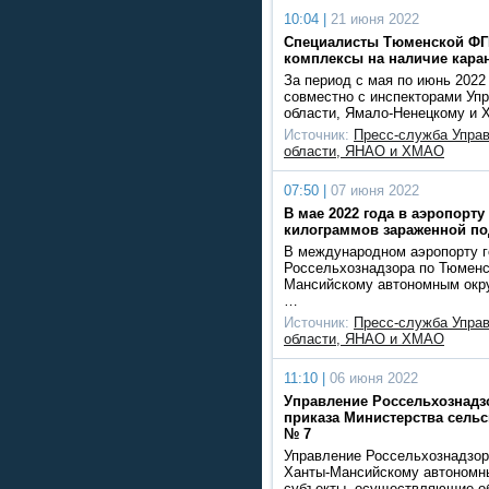
10:04 |
21 июня 2022
Специалисты Тюменской ФГ
комплексы на наличие кара
За период с мая по июнь 202
совместно с инспекторами Уп
области, Ямало-Ненецкому и
Источник:
Пресс-служба Упра
области, ЯНАО и ХМАО
07:50 |
07 июня 2022
В мае 2022 года в аэропорту
килограммов зараженной по
В международном аэропорту г
Россельхознадзора по Тюменс
Мансийскому автономным округ
…
Источник:
Пресс-служба Упра
области, ЯНАО и ХМАО
11:10 |
06 июня 2022
Управление Россельхознадз
приказа Министерства сельск
№ 7
Управление Россельхознадзор
Ханты-Мансийскому автономн
субъекты, осуществляющие об