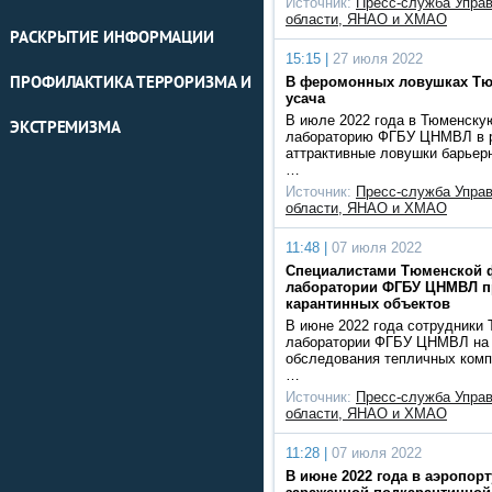
Источник:
Пресс-служба Упра
области, ЯНАО и ХМАО
РАСКРЫТИЕ ИНФОРМАЦИИ
15:15 |
27 июля 2022
ПРОФИЛАКТИКА ТЕРРОРИЗМА И
В феромонных ловушках Тю
усача
В июле 2022 года в Тюменск
ЭКСТРЕМИЗМА
лабораторию ФГБУ ЦНМВЛ в р
аттрактивные ловушки барьерн
…
Источник:
Пресс-служба Упра
области, ЯНАО и ХМАО
11:48 |
07 июля 2022
Специалистами Тюменской 
лаборатории ФГБУ ЦНМВЛ пр
карантинных объектов
В июне 2022 года сотрудники
лаборатории ФГБУ ЦНМВЛ на 
обследования тепличных комп
…
Источник:
Пресс-служба Упра
области, ЯНАО и ХМАО
11:28 |
07 июля 2022
В июне 2022 года в аэропорт