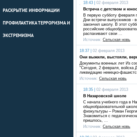
18:43 |
02 февраля 2013
Встреча с детством и юно
РАСКРЫТИЕ ИНФОРМАЦИИ
В первую субботу февраля 
Дни встречи выпускников - в
ПРОФИЛАКТИКА ТЕРРОРИЗМА И
закончил школу. В этот субб
российские общеобразовате
распахивают свои …
ЭКСТРЕМИЗМА
Источник:
Сельская новь
18:37 |
02 февраля 2013
Они выжили, выстояли, вер
Документы военных лет Из с
"Сегодня, 2 февраля, войска 
ликвидацию немецко-фашистск
Источник:
Сельская новь
18:35 |
02 февраля 2013
В Назаровской школе
С начала учебного года в Н
общеобразовательной школе
физкультуры – Роман Георги
Знакомиться с педагогическ
пришлось, …
Источник:
Сельская новь