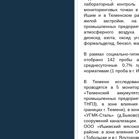
лабораторный контроль 
мониторинговых точках в
Ишим и в Тюменском рай
жилой застройки, на
промышленных предприяти
атмосферного воздуха 
диоксид азота, оксид уг
формальдегид, бензол, ма
В рамках социально-гиги
отобрано 142 пробы а
среднесуточные. 0,7% п
нормативам (1 проба в г. 
В Тюмени исследован
проводятся в 5 монито
«Тюменский аккумул
промышленных предприят
ТНПЗ), в зоне влияния
границах г. Тюмени), в з
«УГМК-Сталь» (д.Быково
сооружений канализации. 
ООО «Ишимский мясоком
районе: в зоне влияния 
г.Тобольске и в г. Ялуторо