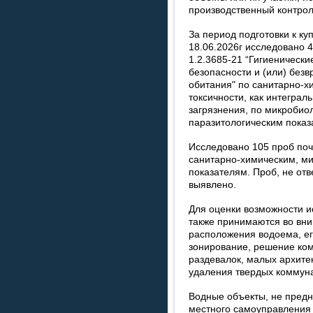
производственный контрол
За период подготовки к ку
18.06.2026г исследовано 
1.2.3685-21 “Гигиеническ
безопасности и (или) без
обитания" по санитарно-х
токсичности, как интегра
загрязнения, по микробио
паразитологическим показ
Исследовано 105 проб почв
санитарно-химическим, ми
показателям. Проб, не от
выявлено.
Для оценки возможности и
также принимаются во вн
расположения водоема, е
зонирование, решение ком
раздевалок, малых архите
удаления твердых коммуна
Водные объекты, не предн
местного самоуправлени