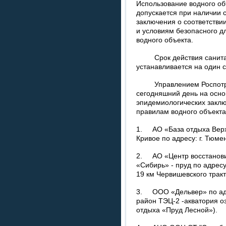
Использование водного об
допускается при наличии 
заключения о соответстви
и условиям безопасного д
водного объекта.
Срок действия санитар
устанавливается на один с
Управлением Роспотреб
сегодняшний день на осно
эпидемиологических заклю
правилам водного объекта
1. АО «База отдыха Верх
Кривое по адресу: г. Тюмен
2. АО «Центр восстанови
«Сибирь» - пруд по адрес
19 км Червишевского тракта
3. ООО «Дельвер» по адре
район ТЭЦ-2 -акватория о
отдыха «Пруд Лесной»).