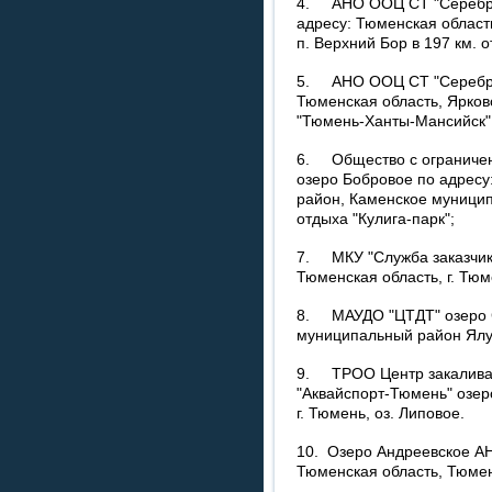
4. АНО ООЦ СТ "Серебря
адресу: Тюменская област
п. Верхний Бор в 197 км. о
5. АНО ООЦ СТ "Серебрян
Тюменская область, Ярковс
"Тюмень-Ханты-Мансийск",
6. Общество с ограничен
озеро Бобровое по адресу:
район, Каменское муницип
отдыха "Кулига-парк";
7. МКУ "Служба заказчика
Тюменская область, г. Тюм
8. МАУДО "ЦТДТ" озеро С
муниципальный район Ялуто
9. ТРОО Центр закаливан
"Аквайспорт-Тюмень" озер
г. Тюмень, оз. Липовое.
10. Озеро Андреевское А
Тюменская область, Тюмен