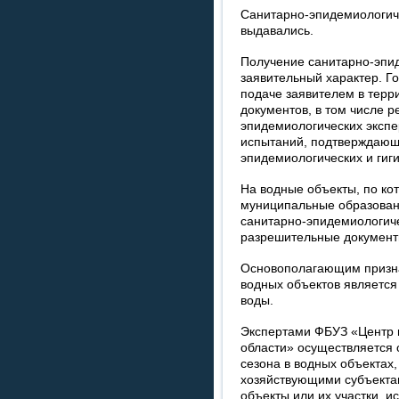
Санитарно-эпидемиологиче
выдавались.
Получение санитарно-эпи
заявительный характер. Г
подаче заявителем в терр
документов, в том числе р
эпидемиологических экспе
испытаний, подтверждающ
эпидемиологических и гиг
На водные объекты, по ко
муниципальные образован
санитарно-эпидемиологиче
разрешительные документы
Основополагающим призна
водных объектов является 
воды.
Экспертами ФБУЗ «Центр 
области» осуществляется 
сезона в водных объектах,
хозяйствующими субъектам
объекты или их участки, и