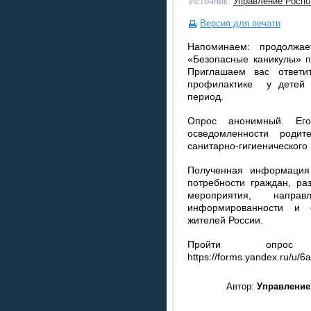
Источник:
Управление Роспо
Версия для печати
Напоминаем: продолжае
«Безопасные каникулы» п
Приглашаем вас ответи
профилактике у детей 
период.
Опрос анонимный. Ег
осведомленности роди
санитарно-гигиенического
Полученная информация
потребности граждан, ра
мероприятия, напр
информированности и 
жителей России.
Пройти опро
https://forms.yandex.ru/u
Автор:
Управление