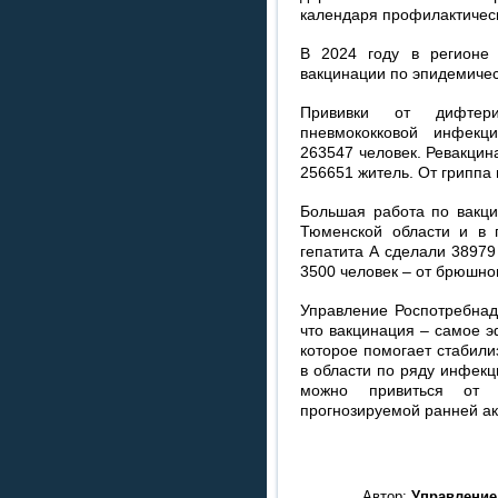
календаря профилактическ
В 2024 году в регионе
вакцинации по эпидемичес
Прививки от дифтери
пневмококковой инфекц
263547 человек. Ревакци
256651 житель. От гриппа
Большая работа по вакци
Тюменской области и в п
гепатита А сделали 38979
3500 человек – от брюшно
Управление Роспотребнад
что вакцинация – самое 
которое помогает стабили
в области по ряду инфекц
можно привиться от 
прогнозируемой ранней ак
Автор:
Управление