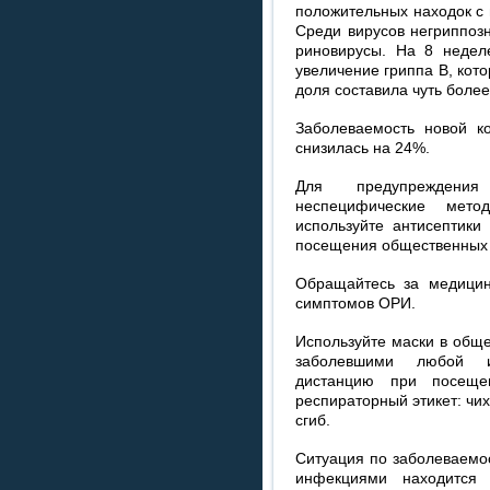
положительных находок с 
Среди вирусов негриппоз
риновирусы. На 8 неделе
увеличение гриппа В, кот
доля составила чуть боле
Заболеваемость новой к
снизилась на 24%.
Для предупреждени
неспецифические мет
используйте антисептики
посещения общественных 
Обращайтесь за медицин
симптомов ОРИ.
Используйте маски в обще
заболевшими любой и
дистанцию при посеще
респираторный этикет: чи
сгиб.
Ситуация по заболеваемо
инфекциями находится 