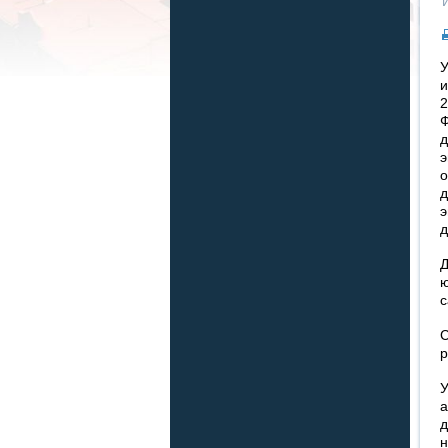
У
и
2
Ф
д
э
о
д
э
д
Д
ю
с
С
р
У
а
д
н