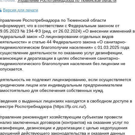
Источник:
Управление Роспотребнадзора по Тюменской области
Версия для печати
правление Роспотребнадзора по Тюменской области
нформирует, что в соответствии с Федеральным законом от
9.05.2023 № 194-ФЗ (ред. от 26.02.2024) «О внесении изменений в
едеральный закон «О лицензировании отдельных видов
еятельности» и статью 44 Федерального закона «О санитарно-
пидемиологическом благополучии населения» с 01.03.2025 года
существление деятельности по оказанию услуг дезинфекции,
езинсекции и дератизации в целях обеспечения санитарно-
пидемиологического благополучия населения без лицензии не
опускается.
еятельность не подлежит лицензированию, если осуществляется
ридическим лицом или индивидуальным предпринимателем
амостоятельно для обеспечения собственных нужд.
ведения о выданных лицензиях находятся в свободном доступе в
еестре Роспотребнадзора (https://fp.crc.ru/).
правление рекомендует хозяйствующим субъектам провести
нализ заключенных договоров (контрактов) на оказание услуг по
езинфекции, дезинсекции и дератизации с целью недопущения
арушений действующего законодательства и оказания данных