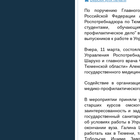
По поручению Главного
Российской Федерации
Роспотребнадзора по Тюм
студентами, обучающ
профилактическое дело" в
выпускников к работе в У
Вчера, 11 марта, состоя
Управления Роспотребн
Шарухо и главного врача
Тюменской области» Алек
государственного медицин
Содействие в организаци
медико-профилактического
В мероприятии приняли у
старших курсов омско
заинтересованность и за
государственный санитар
об условиях работы в Упр
окончании вуза. Галина 
работать как в Тюмени, т
Тобольске, Ишиме, Зав