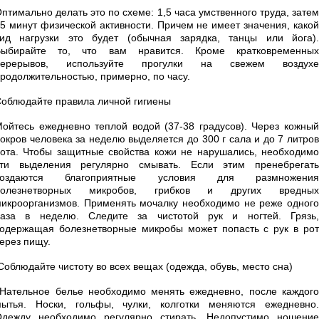
птимально делать это по схеме: 1,5 часа умственного труда, затем
5 минут физической активности. Причем не имеет значения, какой
ид нагрузки это будет (обычная зарядка, танцы или йога).
Выбирайте то, что вам нравится. Кроме кратковременных
перерывов, используйте прогулки на свежем воздухе
родолжительностью, примерно, по часу.
облюдайте правила личной гигиены
ойтесь ежедневно теплой водой (37-38 градусов). Через кожный
окров человека за неделю выделяется до 300 г сала и до 7 литров
ота. Чтобы защитные свойства кожи не нарушались, необходимо
эти выделения регулярно смывать. Если этим пренебрегать
создаются благоприятные условия для размножения
болезнетворных микробов, грибков и других вредных
икроорганизмов. Применять мочалку необходимо не реже одного
раза в неделю. Следите за чистотой рук и ногтей. Грязь,
одержащая болезнетворные микробы может попасть с рук в рот
ерез пищу.
облюдайте чистоту во всех вещах (одежда, обувь, место сна)
ательное белье необходимо менять ежедневно, после каждого
ытья. Носки, гольфы, чулки, колготки меняются ежедневно.
Одежду необходимо регулярно стирать. Недопустимо ношение