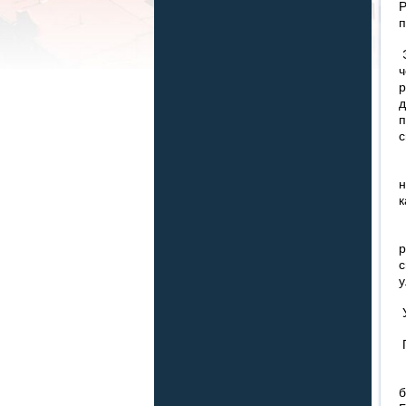
Р
п
Э
ч
д
п
с
к
В
р
с
у
У
П
П