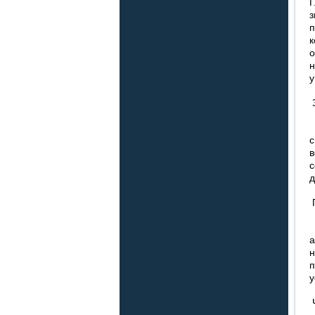
Г
п
о
н
у
З
У
с
в
с
д
П
н
у
Ч