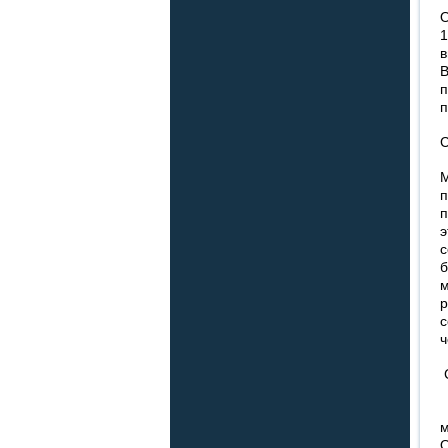
О
1
в
п
С
М
п
п
м
с
ч
С
Н
м