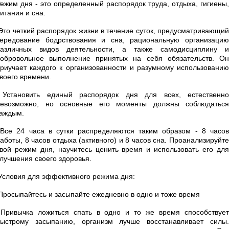
ежим дня - это определенный распорядок труда, отдыха, гигиены,
итания и сна.
то четкий распорядок жизни в течение суток, предусматривающий
ередование бодрствования и сна, рациональную организацию
различных видов деятельности, а также самодисциплину и
обровольное выполнение принятых на себя обязательств. Он
риучает каждого к организованности и разумному использованию
воего времени.
Установить единый распорядок дня для всех, естественно
невозможно, но основные его моменты должны соблюдаться
аждым.
се 24 часа в сутки распределяются таким образом - 8 часов
аботы, 8 часов отдыха (активного) и 8 часов сна. Проанализируйте
вой режим дня, научитесь ценить время и использовать его для
лучшения своего здоровья.
словия для эффективного режима дня:
росыпайтесь и засыпайте ежедневно в одно и тоже время
ривычка ложиться спать в одно и то же время способствует
быстрому засыпанию, организм лучше восстанавливает силы.