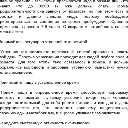
лавное правило - засыпать и просыпаться надо в разные дни. Это
значит, что до 00:00 вы уже должны спать. Норма
родолжительности сна зависит от возраста, но при этом есть и
коротко- и длинно спящие люди, поэтому необходимо
риентироваться на состояние во время пробуждения. Средняя
орма сна взрослого 7-8 часов. С возрастом потребность во сне
меньшается.
анимайтесь регулярно утренней гимнастикой
тренняя гимнастика-это прекрасный способ правильно начать
вой день. Простые упражнения подходят для людей любого пола и
озраста. Для того, чтобы тело оставалось в тонусе, и дольше
охранялись молодость и здоровье, утреннюю гимнастику нужно
елать ежедневно.
ринимайте пищу в установленное время
Прием пищи в определенное время способствует хорошему
аппетиту и помогает лучшему усвоению пищи. Если человек
аходит оптимальный для себя режим питания и изо дня в день
придерживается его, это помогает хорошему пищеварению,
своению еды и метаболизму, и в целом улучшает самочувствие.
ередуйте умственную активность с физической