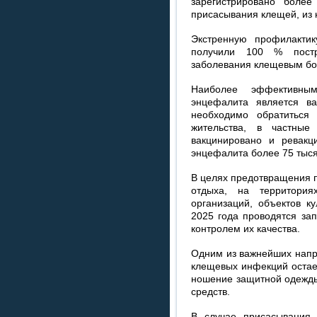
зарегистрировано боле
присасывания клещей, из н
Экстренную профилакти
получили 100 % постр
заболевания клещевым бо
Наиболее эффективны
энцефалита является в
необходимо обратиться
жительства, в частные
вакцинировано и ревакц
энцефалита более 75 тыся
В целях предотвращения 
отдыха, на территория
организаций, объектов к
2025 года проводятся за
контролем их качества.
Одним из важнейших напр
клещевых инфекций остае
ношение защитной одежды
средств.
В случае присасывания