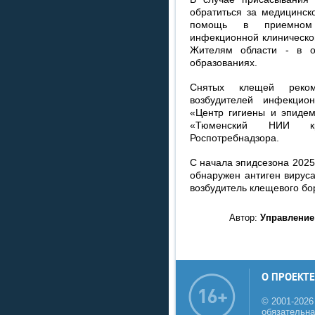
обратиться за медицинск
помощь в приемном 
инфекционной клинической
Жителям области - в о
образованиях.
Снятых клещей реком
возбудителей инфекцио
«Центр гигиены и эпиде
«Тюменский НИИ кр
Роспотребнадзора.
С начала эпидсезона 2025
обнаружен антиген вирус
возбудитель клещевого бо
Автор:
Управление
О ПРОЕКТЕ
© 2001-2026
обязательна