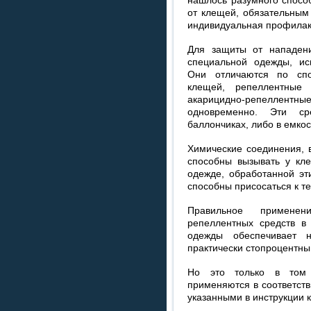
от клещей, обязательным
индивидуальная профилак
Для защиты от нападен
специальной одежды, ис
Они отличаются по спо
клещей, репеллентные
акарицидно-репелле
одновременно. Эти ср
баллончиках, либо в емко
Химические соединения, 
способны вызывать у кл
одежде, обработанной эт
способны присосаться к те
Правильное применен
репеллентных средств в
одежды обеспечивает 
практически стопроцентн
Но это только в том 
применяются в соответст
указанными в инструкции к