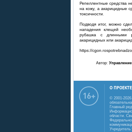
Репеллентные средства н
на кожу, а акарицидные с
токсичности.
Подводя итог, можно сде
нападения клещей необ
рубашка с длинными р
акарицидных или акарицид
https://cgon.rospotrebnadzor
Автор:
Управление
О ПРОЕКТЕ
© 2001-2026
обязательна
Главный реда
Информацио
области. Св
Федеральной
коммуникаци
Учредитель