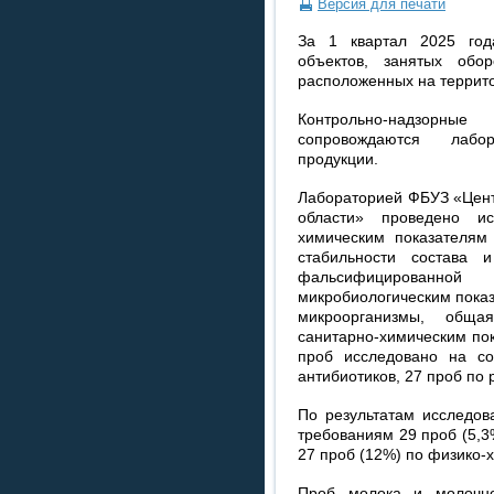
Версия для печати
За 1 квартал 2025 год
объектов, занятых обо
расположенных на террит
Контрольно-надзорны
сопровождаются лабо
продукции.
Лабораторией ФБУЗ «Цент
области» проведено и
химическим показателям
стабильности состава и
фальсифицированн
микробиологическим показ
микроорганизмы, общ
санитарно-химическим пок
проб исследовано на с
антибиотиков, 27 проб по
По результатам исследов
требованиям 29 проб (5,3
27 проб (12%) по физико-
Проб молока и молочно