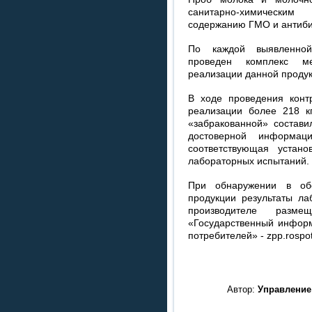
санитарно-химически
содержанию ГМО и антибио
По каждой выявленной
проведен комплекс м
реализации данной продук
В ходе проведения конт
реализации более 218 к
«забракованной» состави
достоверной информац
соответствующая устан
лабораторных испытаний.
При обнаружении в об
продукции результаты ла
производителе разм
«Государственный инфор
потребителей» - zpp.rospot
Автор:
Управление