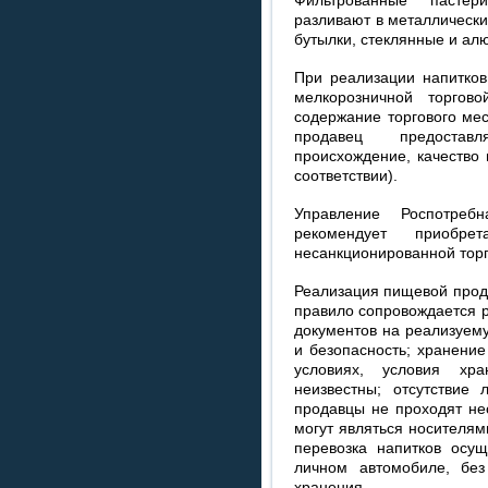
Фильтрованные пасте
разливают в металлически
бутылки, стеклянные и ал
При реализации напитков 
мелкорозничной торгов
содержание торгового мес
продавец предостав
происхождение, качество 
соответствии).
Управление Роспотре
рекомендует приобр
несанкционированной торг
Реализация пищевой проду
правило сопровождается р
документов на реализуем
и безопасность; хранение
условиях, условия хр
неизвестны; отсутствие 
продавцы не проходят не
могут являться носителя
перевозка напитков осущ
личном автомобиле, без
хранения.