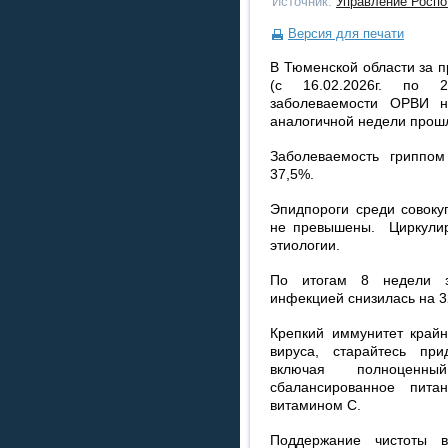
Источник:
Управление Роспо
Версия для печати
В Тюменской области за 
(с 16.02.2026г. по 2
заболеваемости ОРВИ 
аналогичной недели прош
Заболеваемость гриппо
37,5%.
Эпидпороги среди совоку
не превышены. Циркулир
этиологии.
По итогам 8 недели за
инфекцией снизилась на 3
Крепкий иммунитет крайн
вируса, старайтесь при
включая полноценны
сбалансированное питан
витамином С.
Поддержание чистоты 