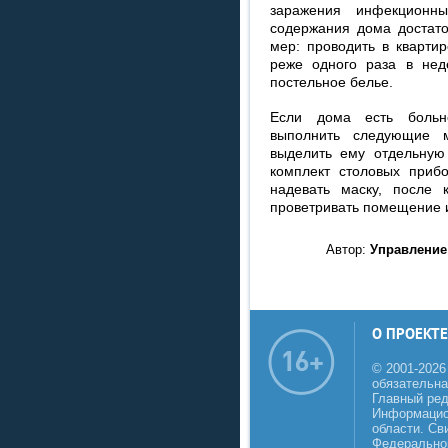
заражения инфекционны
содержания дома достато
мер: проводить в кварти
реже одного раза в нед
постельное белье.
Если дома есть больн
выполнить следующие м
выделить ему отдельную 
комплект столовых приб
надевать маску, после
проветривать помещение и
Автор:
Управление
О ПРОЕКТЕ
© 2001-2026
обязательна
Главный реда
Информацио
области. Св
Федеральной