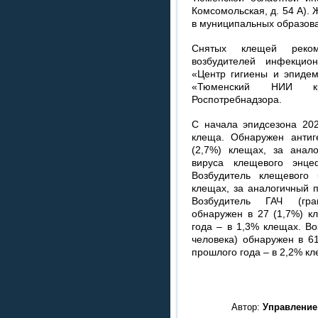
Комсомольская, д. 54 А).
в муниципальных образов
Снятых клещей реком
возбудителей инфекцио
«Центр гигиены и эпиде
«Тюменский НИИ кр
Роспотребнадзора.
С начала эпидсезона 202
клеща. Обнаружен антиг
(2,7%) клещах, за анал
вируса клещевого энц
Возбудитель клещевого
клещах, за аналогичный 
Возбудитель ГАЧ (гра
обнаружен в 27 (1,7%) к
года – в 1,3% клещах. В
человека) обнаружен в 6
прошлого года – в 2,2% кл
Автор:
Управление