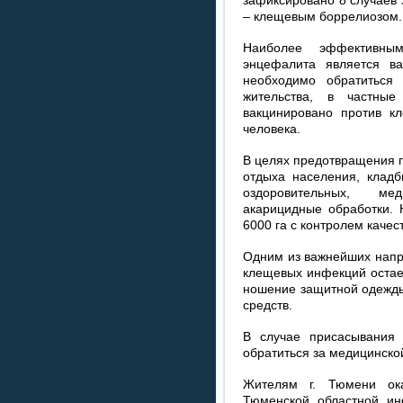
– клещевым боррелиозом.
Наиболее эффективны
энцефалита является в
необходимо обратиться
жительства, в частны
вакцинировано против к
человека.
В целях предотвращения 
отдыха населения, кладб
оздоровительных, ме
акарицидные обработки. 
6000 га с контролем качес
Одним из важнейших напр
клещевых инфекций остае
ношение защитной одежды
средств.
В случае присасывания
обратиться за медицинск
Жителям г. Тюмени ок
Тюменской областной ин