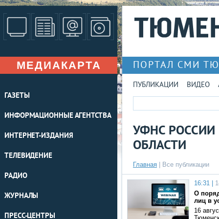
МЕДИАКАРТА
ПОРТАЛ СМИ Т
ПУБЛИКАЦИИ
ВИДЕО
ГАЗЕТЫ
ИНФОРМАЦИОННЫЕ АГЕНТСТВА
УФНС РОССИИ
ИНТЕРНЕТ-ИЗДАНИЯ
ОБЛАСТИ
ТЕЛЕВИДЕНИЕ
Главная
|
Все публикации
РАДИО
16:31 |
1
О поря
ЖУРНАЛЫ
лиц в у
16 авгу
ПРЕСС-ЦЕНТРЫ
Тюменск