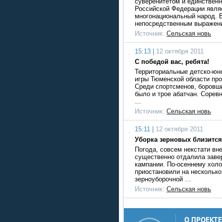
суверенитетом и единствен
Российской Федерации явля
многонациональный народ.
непосредственным выражен
Источник:
Сельская новь
15:13 |
12 октября 2011
С победой вас, ребята!
Территориальные детско-юн
игры Тюменской области про
Среди спортсменов, боровши
было и трое абатчан. Сорев
…
Источник:
Сельская новь
15:11 |
12 октября 2011
Уборка зерновых близитс
Погода, совсем некстати вн
существенно отдалила заве
кампании. По-осеннему хол
приостановили на несколько
зерноуборочной …
Источник:
Сельская новь
О ПРОЕКТЕ