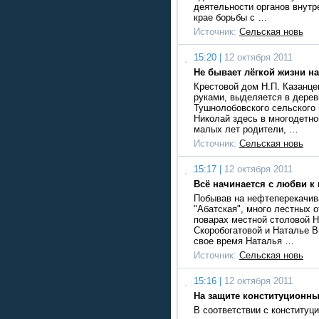
деятельности органов внутр
крае борьбы с …
Источник:
Сельская новь
15:20 |
12 октября 2011
Не бывает лёгкой жизни на
Крестовой дом Н.П. Казанце
руками, выделяется в дере
Тушнолобовского сельского
Николай здесь в многодетно
малых лет родители, …
Источник:
Сельская новь
15:17 |
12 октября 2011
Всё начинается с любви к
Побывав на нефтеперекачи
"Абатская", много лестных 
поварах местной столовой 
Скоробогатовой и Наталье 
свое время Наталья …
Источник:
Сельская новь
15:16 |
12 октября 2011
На защите конституционны
В соответствии с конституц