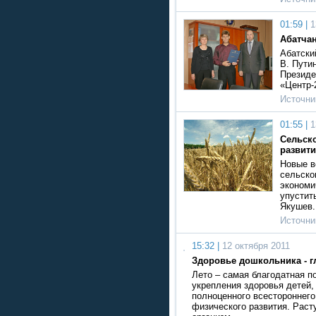
01:59 |
1
Абатчан
Абатски
В. Пути
Президе
«Центр-
Источни
01:55 |
1
Сельско
развит
Новые в
сельско
экономи
упустит
Якушев.
Источни
15:32 |
12 октября 2011
Здоровье дошкольника - г
Лето – самая благодатная п
укрепления здоровья детей,
полноценного всестороннего
физического развития. Рас