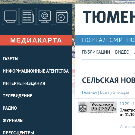
МЕДИАКАРТА
ПОРТАЛ СМИ Т
ПУБЛИКАЦИИ
ВИДЕО
ГАЗЕТЫ
ИНФОРМАЦИОННЫЕ АГЕНТСТВА
СЕЛЬСКАЯ НО
ИНТЕРНЕТ-ИЗДАНИЯ
Главная
|
Все публикации
ТЕЛЕВИДЕНИЕ
10:29 |
1
РАДИО
Электро
от 11.10
ЖУРНАЛЫ
…
Источни
ПРЕСС-ЦЕНТРЫ