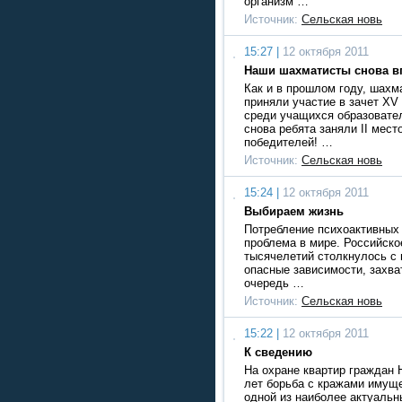
организм …
Источник:
Сельская новь
15:27 |
12 октября 2011
Наши шахматисты снова в
Как и в прошлом году, шахм
приняли участие в зачет XV
среди учащихся образовате
снова ребята заняли II мес
победителей! …
Источник:
Сельская новь
15:24 |
12 октября 2011
Выбираем жизнь
Потребление психоактивных
проблема в мире. Российско
тысячелетий столкнулось с 
опасные зависимости, захв
очередь …
Источник:
Сельская новь
15:22 |
12 октября 2011
К сведению
На охране квартир граждан 
лет борьба с кражами имущ
одной из наиболее актуальн