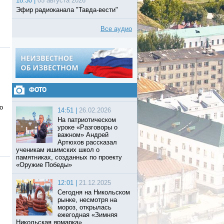
18:30 |
05 августа 2026
Эфир радиоканала "Тавда-вести"
Все аудио
ФОТО
о
14:51 |
26.02.2026
На патриотическом
уроке «Разговоры о
важном» Андрей
Артюхов рассказал
ученикам ишимских школ о
памятниках, созданных по проекту
«Оружие Победы»
12:01 |
21.12.2025
Сегодня на Никольском
рынке, несмотря на
мороз, открылась
ежегодная «Зимняя
Никольская ярмарка».