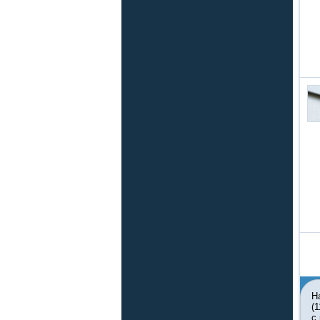
Н
(
с