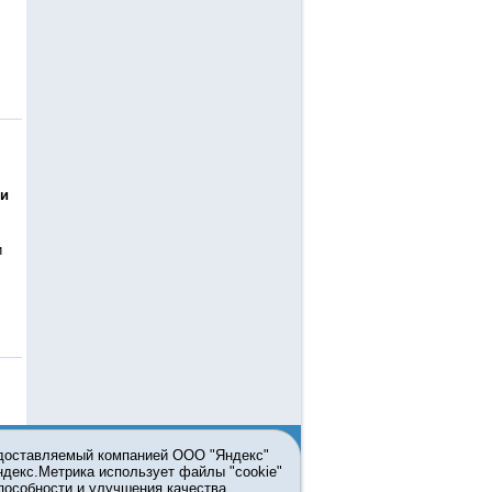
ти
и
едоставляемый компанией ООО "Яндекс"
Яндекс.Метрика использует файлы "cookie"
пособности и улучшения качества
ьзовании материалов ссылка