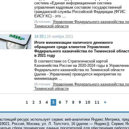
система «Единая информационная система
управления кадровым составом государственной
гражданской службы Российской Федерации (ФГИС
ЕИСУ КС) - это …
Источник:
Управление Федерального казначейства по
Тюменской области
14:33 |
24 ноября 2021
Итоги минимизации наличного денежного
обращения среди клиентов Управления
Федерального казначейства по Тюменской облас
в 2021 году
В соответствии со Стратегической картой
Казначейства России на 2020-2024 годы в Управлени
Федерального казначейства по Тюменской области
(далее - Управление) проводятся мероприятия по
минимизации …
Источник:
Управление Федерального казначейства по
Тюменской области
1
2
3
4
5
6
7
8
9
10
11
О ПРОЕКТЕ
КОНТАКТЫ
астоящий ресурс использует сервис веб-аналитики Яндекс.Метрика, пр
119021, Россия, Москва, ул. Л. Толстого, 16 (далее — Яндекс)). Сервис 
 целью сбора технических данных посетителей для обеспечения работос
© 2001-2026 Сетевое издание Тюмень Медиа. При испол